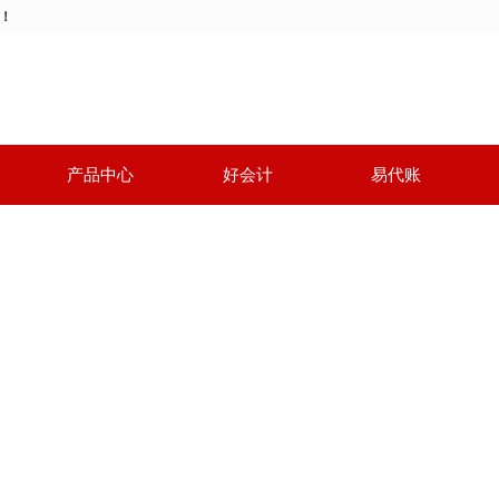
动！
产品中心
好会计
易代账