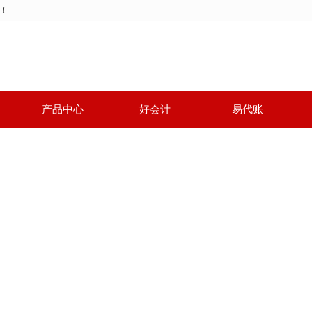
动！
产品中心
好会计
易代账