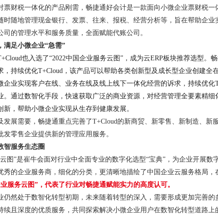
对票财税一体化的产品刚需，畅捷通好会计是一款面向小微企业票财税一体
随时随地管理现金银行、发票、往来、报税、经营分析等，旨在帮助企业
公司的管理水平和服务质量，全面赋能代账公司。
，满足小微企业“急需”
+Cloud也入选了“2022中国企业服务云图”，成为云ERP板块推荐选
求，持续优化T+Cloud，该产品可以帮助各类创新型及成长型企业创建全
微企业实现客户在线、业务在线及线上线下一体化经营的诉求，持续优化T+
业。通过数智化手段，快速获取广泛的商业资源，对经营管理全要素精细
创新，帮助小微企业实现从生存到健康发展。
及发展需要，畅捷通重点完善了T+Cloud的新商贸、新零售、新制造、
批发零售企业提供新的管理应用服务。
数智服务生态圈
务云图”是崔牛会面对行业中全面专业的数字化选型“宝典”，为企业开展
优秀的企业服务商，细化的分类，更清晰地描绘了中国企业云服务格局，在
国企业服务云图”，代表了行业对畅捷通赋能实力的高度认可。
业仍然处于数智化转型初期，未来随着转型的深入，需要形成更加完善的
持续且深度的优质服务，共同探索解决小微企业用户在数智化转型道路上